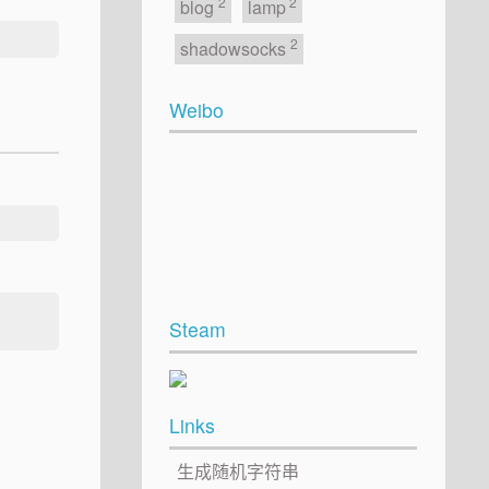
2
2
blog
lamp
2
shadowsocks
Weibo
Steam
Links
生成随机字符串