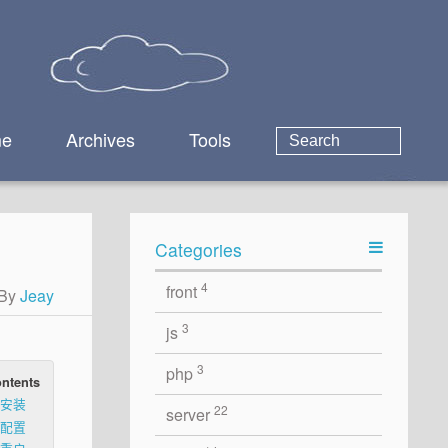
e
Archives
Tools
Categories
4
front
By
Jeay
3
js
3
php
ntents
安装
22
server
配置