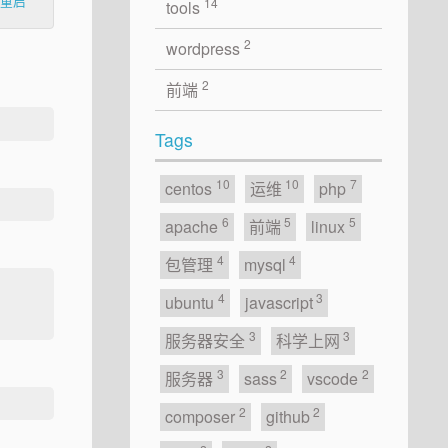
重启
14
tools
2
wordpress
2
前端
Tags
10
10
7
centos
运维
php
6
5
5
apache
前端
linux
4
4
包管理
mysql
4
3
ubuntu
javascript
3
3
服务器安全
科学上网
3
2
2
服务器
sass
vscode
2
2
composer
github